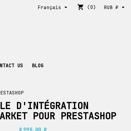
shopping_cart


(0)
Français
RUB ₽
NTACT US
BLOG
RESTASHOP
LE D'INTÉGRATION
ARKET POUR PRESTASHOP
8 990,00 ₽