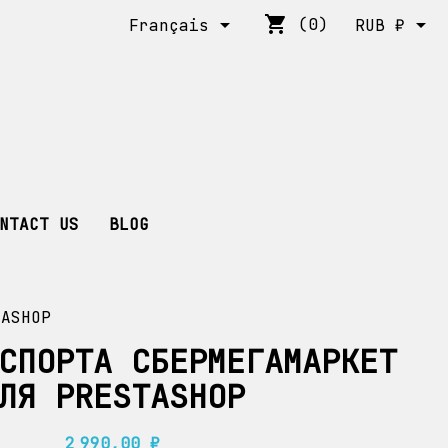
shopping_cart


(0)
Français
RUB ₽
NTACT US
BLOG
TASHOP
СПОРТА СБЕРМЕГАМАРКЕТ
ЛЯ PRESTASHOP
2 990,00 ₽